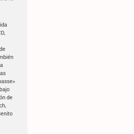
ida
CD,
y
 de
ambién
la
las
rnasse»
abajo
ión de
ch,
Benito