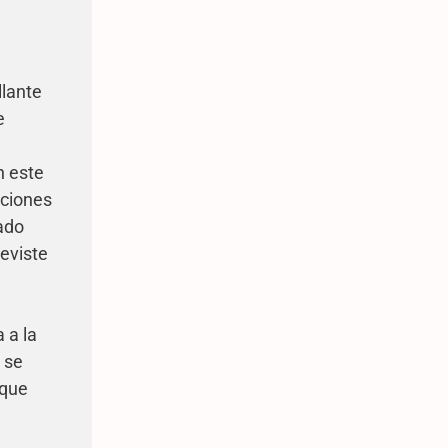
llante
e
n este
nciones
ado
reviste
 a la
 se
 que