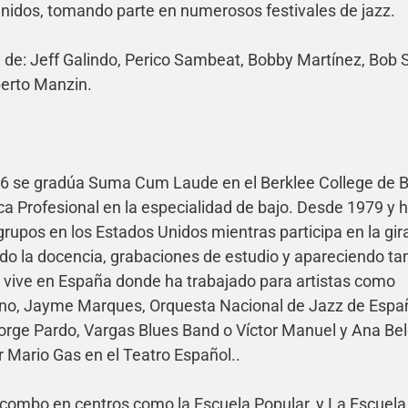
Unidos, tomando parte en numerosos festivales de jazz.
a de: Jeff Galindo, Perico Sambeat, Bobby Martínez, Bob 
berto Manzin.
86 se gradúa Suma Cum Laude en el Berklee College de 
a Profesional en la especialidad de bajo. Desde 1979 y 
grupos en los Estados Unidos mientras participa en la gir
ndo la docencia, grabaciones de estudio y apareciendo t
0 vive en España donde ha trabajado para artistas como
reno, Jayme Marques, Orquesta Nacional de Jazz de Espa
orge Pardo, Vargas Blues Band o Víctor Manuel y Ana Bel
or Mario Gas en el Teatro Español..
 combo en centros como la Escuela Popular, y La Escuela