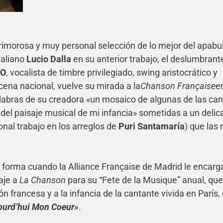
 primorosa y muy personal selección de lo mejor del apabu
taliano
Lucio Dalla
en su anterior trabajo, el deslumbrant
NO
, vocalista de timbre privilegiado, swing aristocrático y
cena nacional, vuelve su mirada a la
Chanson Française
e
alabras de su creadora «un mosaico de algunas de las ca
el paisaje musical de mi infancia» sometidas a un delic
onal trabajo en los arreglos de
Puri Santamaría
) que las 
forma cuando la Alliance Française de Madrid le encarga
aje a
La Chanson
para su “Fete de la Musique” anual, que
ón francesa y a la infancia de la cantante vivida en París,
ourd’hui Mon Coeur»
.