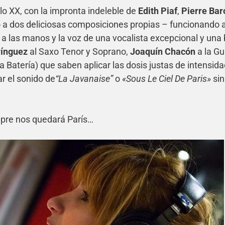
lo XX, con la impronta indeleble de
Edith Piaf
,
Pierre Bar
o a dos deliciosas composiciones propias – funcionando a
s a las manos y la voz de una vocalista excepcional y una
rínguez
al Saxo Tenor y Soprano,
Joaquín Chacón
a la Gu
la Batería) que saben aplicar las dosis justas de intensid
ar el sonido de
“La Javanaise”
o
«Sous Le Ciel De Paris»
sin
pre nos quedará París…