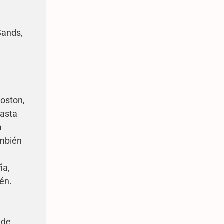
Sands,
Boston,
hasta
a
ambién
ña,
én.
 de