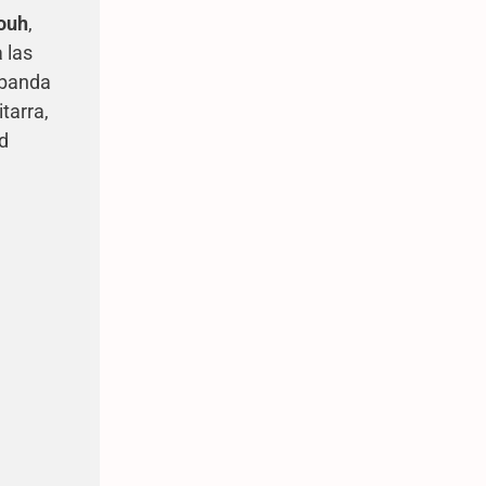
ouh
,
 las
 banda
itarra,
ad