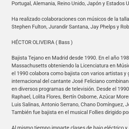
Portugal, Alemania, Reino Unido, Japón y Estados 
Ha realizado colaboraciones con músicos de la tall
Stephen Fulton, Jurandir Santana, Jay Phelps y Ro
HÉCTOR OLIVEIRA ( Bass )
Bajista Tejano en Madrid desde 1990. En el año 19
Massachusetts obteniendo la Licenciatura en Músic
el 1990 colabora como bajista con varios artistas y 
internacional del cantante José Feliciano combina
en diversos programas de televisión. Desde el 199
Raphael, Lolita Flores, Bertín Osborne, Azúcar Mo
Luis Salinas, Antonio Serrano, Chano Domínguez, J
También fue bajista en el musical Follies dirigido p
Al mismo tiempo imparte clases de bajo eléctrico y